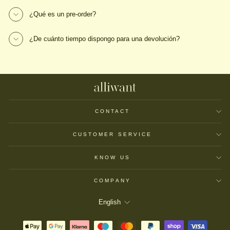
¿Qué es un pre-order?
¿De cuánto tiempo dispongo para una devolución?
CONTACT
CUSTOMER SERVICE
KNOW US
COMPANY
LANGUAGE
English