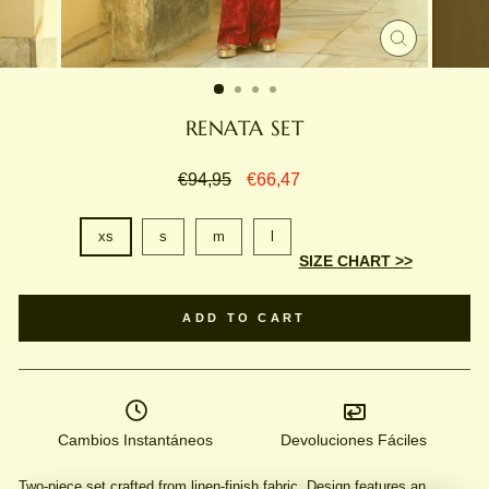
CLOSE
(ESC)
RENATA SET
Regular
Sale
€94,95
€66,47
price
price
SIZE
xs
s
m
l
SIZE CHART >>
ADD TO CART
Cambios Instantáneos
Devoluciones Fáciles
Two-piece set crafted from linen-finish fabric. Design features an