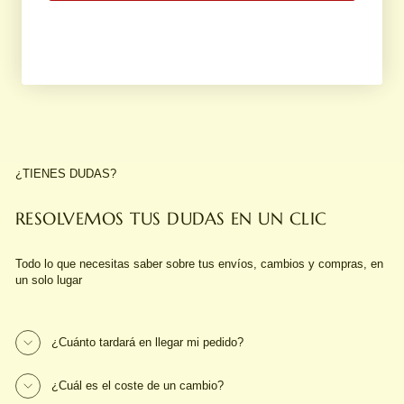
RENATA SET
Regular
Sale
€28,00
from
€19,60
price
price
¿TIENES DUDAS?
RESOLVEMOS TUS DUDAS EN UN CLIC
Todo lo que necesitas saber sobre tus envíos, cambios y compras, en
un solo lugar
¿Cuánto tardará en llegar mi pedido?
¿Cuál es el coste de un cambio?