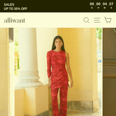
Skip
00
00
04
06
SALES
:
:
:
to
D
H
M
S
UP TO 30% OFF
content
SEARCH
SITE 
C