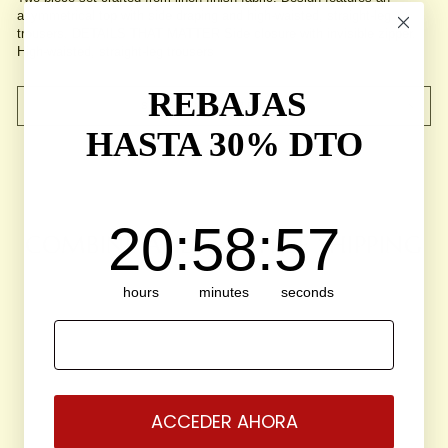
asymmetrical top with side draping and high-waisted, straight-leg
trousers. DETAILS THAT MATTER Side closure with invisible zipper.
High-waisted, straight-leg trousers
REBAJAS
SHIPPING & RETURNS
HASTA 30% DTO
20
:
58
Countdown ends in:
:
57
20
:
58
:
57
COMBINE AND GET FREE SHIPPING
hours
minutes
seconds
30% OFF
EMAIL
ACCEDER AHORA